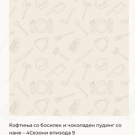
Ќофтиња со босилек и чоколаден пудинг со
нане – 4Сезони епизода 9