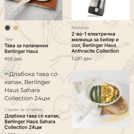
Мелници
2-во-1 електрична
мелница за бибер и
Тави
сол, Berlinger Haus
Тава за палачинки
Anthracite Collection
Berlinger Haus
1.287
ден
858
ден
Садови за готвење
Длабока тава со капак,
Berlinger Haus Sahara
Collection 24цм