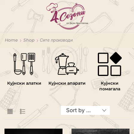
Home
Shop
Сите производи
Кујнски алатки
Кујнски апарати
Кујнски
помагала