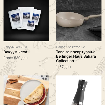
Вакуум кесиња
Садови за готвење
Вакуум кеси
Тава за превртување,
Berlinger Haus Sahara
From:
530
ден
Collection
1.157
ден