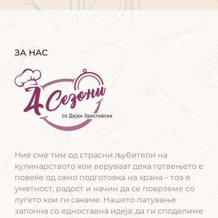
ЗА НАС
Ние сме тим од страсни љубители на
кулинарството кои веруваат дека готвењето е
повеќе од само подготовка на храна – тоа е
уметност, радост и начин да се поврземе со
луѓето кои ги сакаме. Нашето патување
започна со едноставна идеја: да ги споделиме