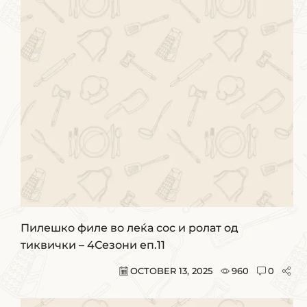
Пилешко филе во леќа сос и ролат од
тиквички – 4Сезони еп.11
OCTOBER 13, 2025
960
0