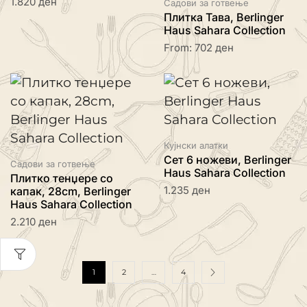
1.820
ден
Садови за готвење
Плитка Тава, Berlinger
Haus Sahara Collection
From:
702
ден
Кујнски алатки
Сет 6 ножеви, Berlinger
Садови за готвење
Haus Sahara Collection
Плитко тенџере со
1.235
ден
капак, 28cm, Berlinger
Haus Sahara Collection
2.210
ден
1
2
…
4