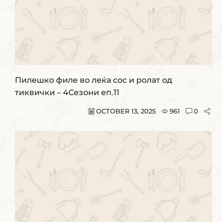
Пилешко филе во леќа сос и ролат од
тиквички – 4Сезони еп.11
OCTOBER 13, 2025
961
0