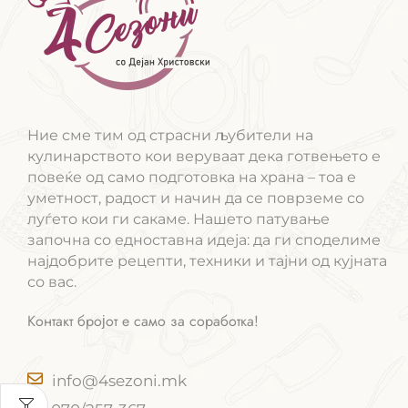
Ние сме тим од страсни љубители на
кулинарството кои веруваат дека готвењето е
повеќе од само подготовка на храна – тоа е
уметност, радост и начин да се поврземе со
луѓето кои ги сакаме. Нашето патување
започна со едноставна идеја: да ги споделиме
најдобрите рецепти, техники и тајни од кујната
со вас.
Контакт бројот е само за соработка!
info@4sezoni.mk