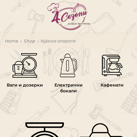
Home
Shop
Кујнски апарати
Ваги и дозерки
Електрични
Кафемати
бокали