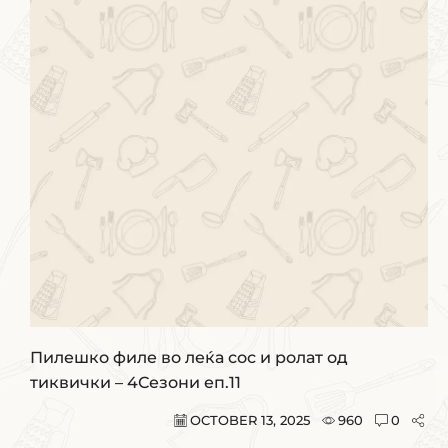
Пилешко филе во леќа сос и ролат од
тиквички – 4Сезони еп.11
OCTOBER 13, 2025
960
0