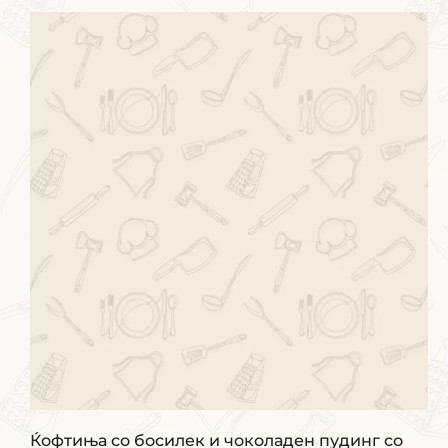
Ќофтиња со босилек и чоколаден пудинг со