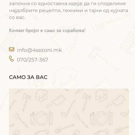
започна со едноставна идеја: да ги споделиме
најдобрите рецепти, техники и тајни од кујната
со вас.
Контакт бројот е само за соработка!
info@4sezoni.mk
070/257-367
САМО ЗА ВАС