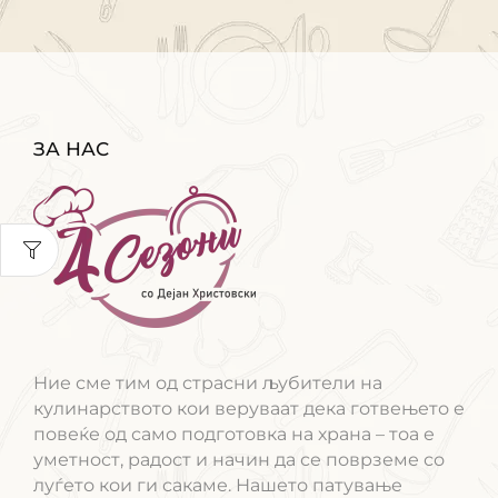
ЗА НАС
Ние сме тим од страсни љубители на
кулинарството кои веруваат дека готвењето е
повеќе од само подготовка на храна – тоа е
уметност, радост и начин да се поврземе со
луѓето кои ги сакаме. Нашето патување