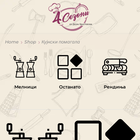
Home
Shop
Кујнски помагала
Мелници
Останато
Рендиња