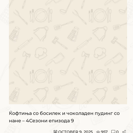
Ќофтиња со босилек и чоколаден пудинг со
нане – 4Сезони епизода 9
OCTOBER 9, 2025
957
0