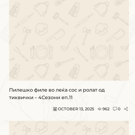
Пилешко филе во леќа сос и ролат од
тиквички – 4Сезони еп.11
OCTOBER 13, 2025
962
0