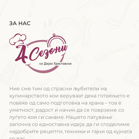
ЗА НАС
Ние сме тим од страсни љубители на
кулинарството кои веруваат дека готвењето е
повеќе од само подготовка на храна – тоа е
уметност, радост и начин да се поврземе со
луѓето кои ги сакаме. Нашето патување
започна со едноставна идеја: да ги споделиме
најдобрите рецепти, техники и тајни од кујната
со вас.