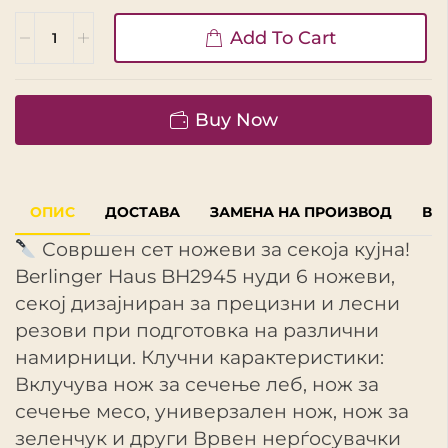
Add To Cart
Buy Now
ОПИС
ДОСТАВА
ЗАМЕНА НА ПРОИЗВОД
ВР
Совршен сет ножеви за секоја кујна!
Berlinger Haus BH2945 нуди 6 ножеви,
секој дизајниран за прецизни и лесни
резови при подготовка на различни
намирници. Клучни карактеристики:
Вклучува нож за сечење леб, нож за
сечење месо, универзален нож, нож за
зеленчук и други Врвен нерѓосувачки