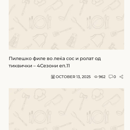
Пилешко филе во леќа сос и ролат од
тиквички – 4Сезони еп.11
OCTOBER 13, 2025
962
0