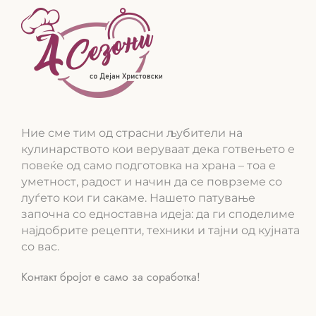
Ние сме тим од страсни љубители на
кулинарството кои веруваат дека готвењето е
повеќе од само подготовка на храна – тоа е
уметност, радост и начин да се поврземе со
луѓето кои ги сакаме. Нашето патување
започна со едноставна идеја: да ги споделиме
најдобрите рецепти, техники и тајни од кујната
со вас.
Контакт бројот е само за соработка!