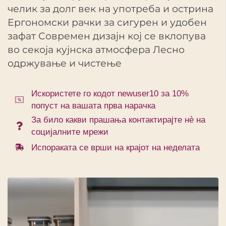
челик за долг век на употреба и острина
Ергономски рачки за сигурен и удобен
зафат Современ дизајн кој се вклопува
во секоја кујнска атмосфера Лесно
одржување и чистење
Искористете го кодот newuser10 за 10%
попуст на вашата прва нарачка
За било какви прашања контактирајте нè на
социјалните мрежи
Испораката се врши на крајот на неделата