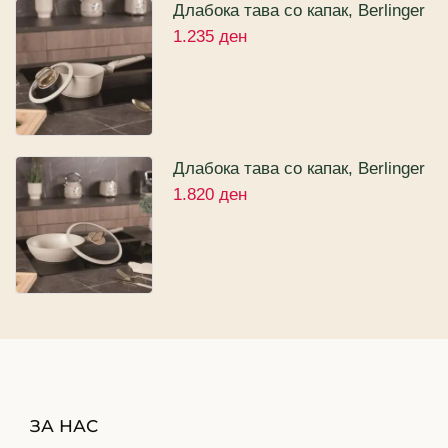
Длабока тава со капак, Berlinger
1.235
ден
Haus Sahara Collection 16цм
Длабока тава со капак, Berlinger
1.820
ден
Haus Sahara Collection 24цм
ЗА НАС