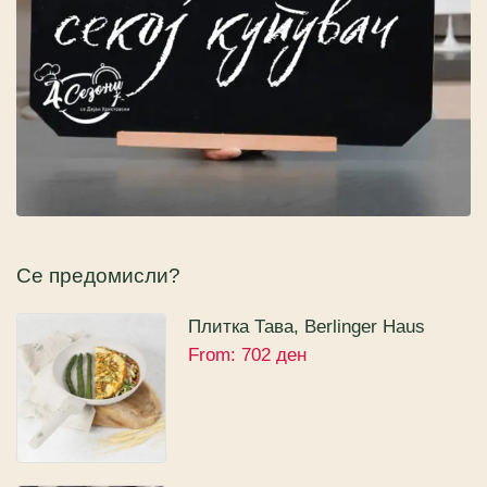
Се предомисли?
Плитка Тава, Berlinger Haus
From:
702
ден
Sahara Collection