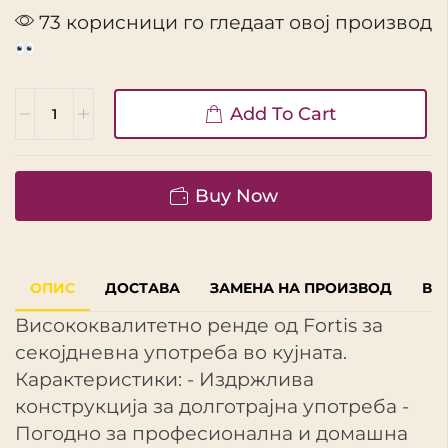
73 корисници го гледаат овој производ
Add To Cart
Buy Now
ОПИС
ДОСТАВА
ЗАМЕНА НА ПРОИЗВОД
ВР
Висококвалитетно ренде од Fortis за
секојдневна употреба во кујната.
Карактеристики: - Издржлива
конструкција за долготрајна употреба -
Погодно за професионална и домашна