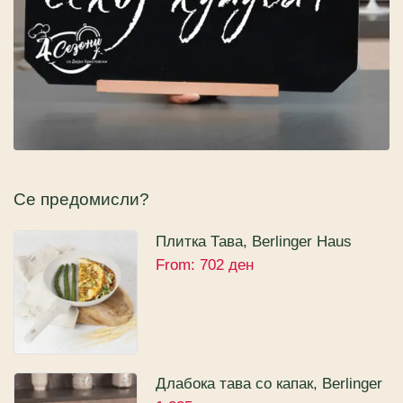
Се предомисли?
Плитка Тава, Berlinger Haus
From:
702
ден
Sahara Collection
Длабока тава со капак, Berlinger