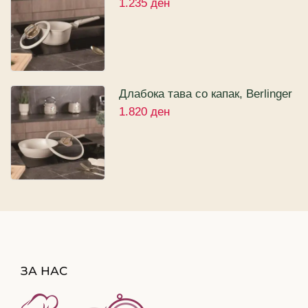
1.235
ден
Haus Sahara Collection 16цм
Длабока тава со капак, Berlinger
1.820
ден
Haus Sahara Collection 24цм
ЗА НАС