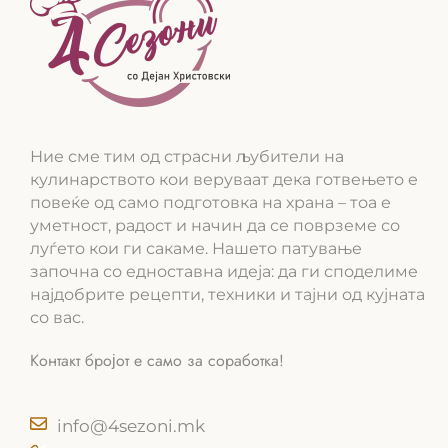
Ние сме тим од страсни љубители на
кулинарството кои веруваат дека готвењето е
повеќе од само подготовка на храна – тоа е
уметност, радост и начин да се поврземе со
луѓето кои ги сакаме. Нашето патување
започна со едноставна идеја: да ги споделиме
најдобрите рецепти, техники и тајни од кујната
со вас.
Контакт бројот е само за соработка!
info@4sezoni.mk