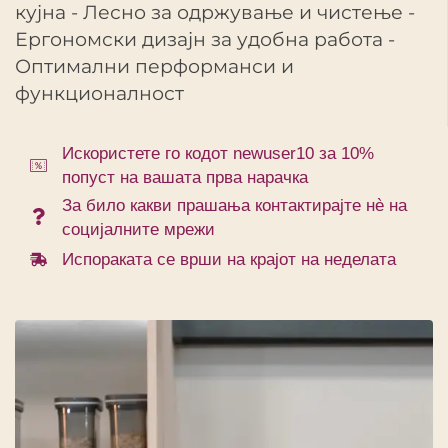
кујна - Лесно за одржување и чистење -
Ергономски дизајн за удобна работа -
Оптимални перформанси и
функционалност
Искористете го кодот newuser10 за 10%
попуст на вашата прва нарачка
За било какви прашања контактирајте нè на
социјалните мрежи
Испораката се врши на крајот на неделата