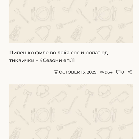
Пилешко филе во леќа сос и ролат од
тиквички – 4Сезони еп.11
OCTOBER 13, 2025
964
0