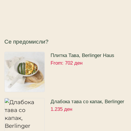
Се предомисли?
Плитка Тава, Berlinger Haus
From:
702
ден
Sahara Collection
Длабока тава со капак, Berlinger
1.235
ден
Haus Sahara Collection 16цм