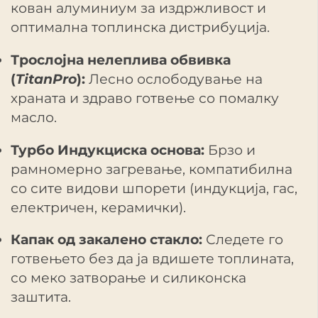
кован алуминиум за издржливост и
оптимална топлинска дистрибуција.
Трослојна нелеплива обвивка
(
TitanPro
):
Лесно ослободување на
храната и здраво готвење со помалку
масло.
Турбо Индукциска основа:
Брзо и
рамномерно загревање, компатибилна
со сите видови шпорети (индукција, гас,
електричен, керамички).
Капак од закалено стакло:
Следете го
готвењето без да ја вдишете топлината,
со меко затворање и силиконска
заштита.