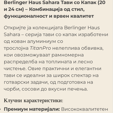
Berlinger Haus Sahara Тави со Капак (20
и 24 см) – Комбинација од стил,
функционалност и врвен квалитет
Откријте ја колекцијата Berlinger Haus
Sahara – серија тави со капак изработени
од кован алуминиум со
трослојна
TitanPro
нелеплива обвивка,
кои овозможуваат рамномерна
распределба на топлината и лесно
чистење. Овие практични и елегантни
тави се идеални за широк спектар на
готварски задачи, од подготовка на
чорби, сосови до вкусни печења.
Клучни карактеристики:
Премиум материјали:
Висококвалитетен