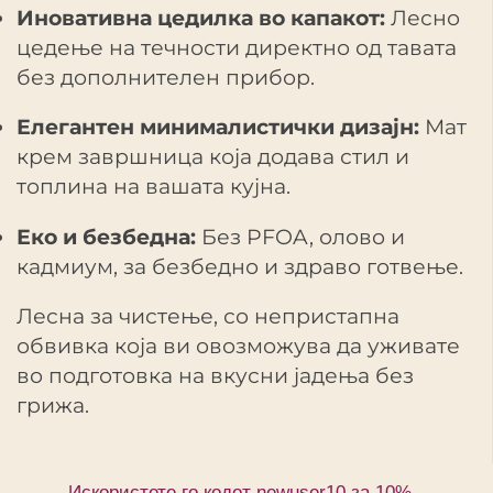
Иновативна цедилка во капакот:
Лесно
цедење на течности директно од тавата
без дополнителен прибор.
Елегантен минималистички дизајн:
Мат
крем завршница која додава стил и
топлина на вашата кујна.
Еко и безбедна:
Без PFOA, олово и
кадмиум, за безбедно и здраво готвење.
Лесна за чистење, со непристапна
обвивка која ви овозможува да уживате
во подготовка на вкусни јадења без
грижа.
Искористете го кодот newuser10 за 10%