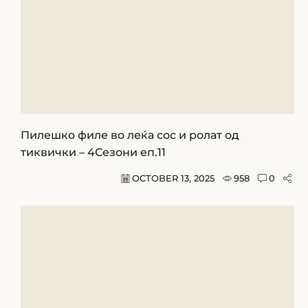
Пилешко филе во леќа сос и ролат од
тиквички – 4Сезони еп.11
OCTOBER 13, 2025
958
0