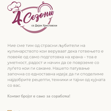
Ние сме тим од страсни љубители на
кулинарството кои веруваат дека готвењето е
повеќе од само подготовка на храна – тоа е
уметност, радост и начин да се поврземе со
луѓето кои ги сакаме. Нашето патување
започна со едноставна идеја: да ги споделиме
најдобрите рецепти, техники и тајни од кујната
со вас.
Контакт бројот е само за соработка!